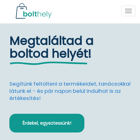
Togg
navig
Megtaláltad a
boltod helyét
!
Segítünk feltölteni a termékeidet, tanácsokkal
látunk el - és pár napon belül indulhat is az
értékesítés!
Érdekel, egyeztessünk!